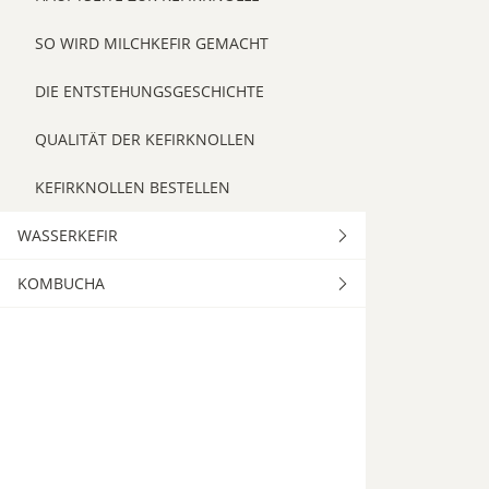
SO WIRD MILCHKEFIR GEMACHT
DIE ENTSTEHUNGSGESCHICHTE
QUALITÄT DER KEFIRKNOLLEN
KEFIRKNOLLEN BESTELLEN
WASSERKEFIR
KOMBUCHA
HAUPTSEITE ZU KEFIRKRISTALLEN
QUALITÄT DER KEFIRKRISTALLE
HAUPTSEITE ZUR KOMBUCHAKULTUR
KEFIRKRISTALLE BESTELLEN
QUALITÄT DER KOMBUCHAKULTUREN
KOMBUCHAKULTUREN BESTELLEN