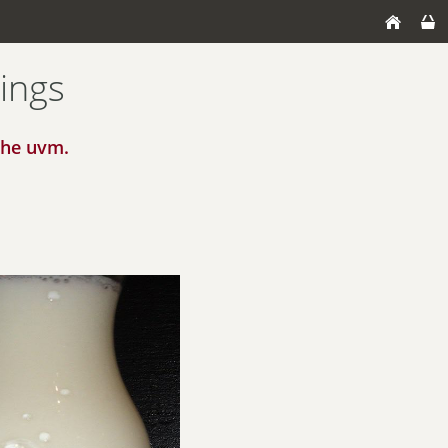
sings
che uvm.