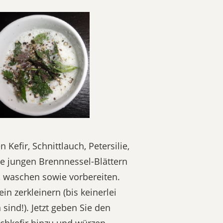
Kefir, Schnittlauch, Petersilie,
ie jungen Brennnessel-Blättern
 waschen sowie vorbereiten.
in zerkleinern (bis keinerlei
ind!). Jetzt geben Sie den
lchkefir hinzu und würzen