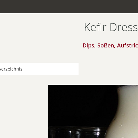
Kefir Dres
Dips, Soßen, Aufstri
verzeichnis