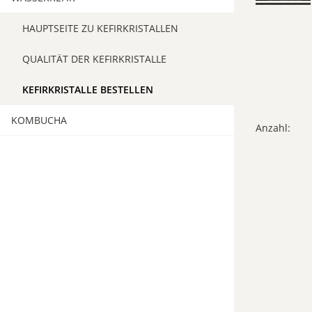
SO WIRD MILCHKEFIR GEMACHT
HAUPTSEITE ZU KEFIRKRISTALLEN
DIE ENTSTEHUNGSGESCHICHTE
QUALITÄT DER KEFIRKRISTALLE
QUALITÄT DER KEFIRKNOLLEN
KEFIRKRISTALLE BESTELLEN
KOMBUCHA
KEFIRKNOLLEN BESTELLEN
Anzahl:
HAUPTSEITE ZUR KOMBUCHAKULTUR
QUALITÄT DER KOMBUCHAKULTUREN
KOMBUCHAKULTUREN BESTELLEN