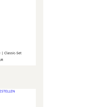
e | Classic-Set
UR