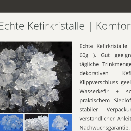
Echte Kefirkristalle | Komfor
Echte Kefirkristalle
60g ). Gut geeign
tägliche Trinkmenge
dekorativen Kef
Klippverschluss geei
Wasserkefir + s
praktischem Sieblöf
stabiler Verpack
verständlicher Anle
Nachwuchsgarantie.