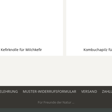
Kefirknolle für Milchkefir
Kombuchapilz f
ELEHRUNG
MUSTER-WIDERRUFSFORMULAR
VERSAND
ZAHL
Für Freunde der Natur ...